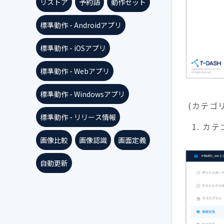
リストア
予約語
動作セット
標準動作 - Androidアプリ
標準動作 - iOSアプリ
標準動作 - Webアプリ
標準動作 - Windowsアプリ
(カテゴ
標準動作 - リリース情報
カテ
画像比較
画像認識
画面定義
自動更新