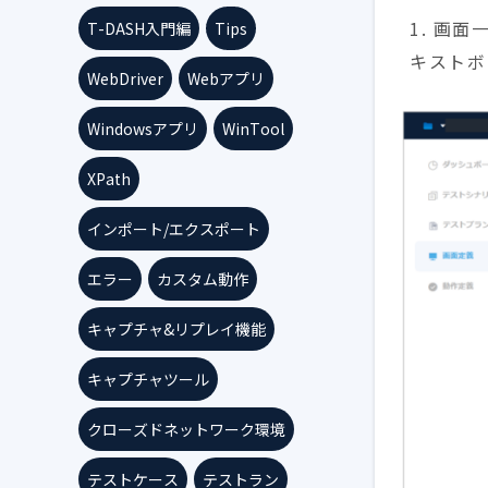
1. 画
T-DASH入門編
Tips
キストボ
WebDriver
Webアプリ
Windowsアプリ
WinTool
XPath
インポート/エクスポート
エラー
カスタム動作
キャプチャ&リプレイ機能
キャプチャツール
クローズドネットワーク環境
テストケース
テストラン