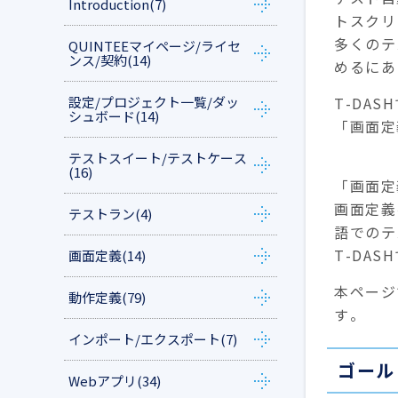
Introduction
(7)
トスクリ
多くのテ
QUINTEEマイページ/ライセ
ンス/契約
(14)
めるにあ
設定/プロジェクト一覧/ダッ
T-DA
シュボード
(14)
「画面定
テストスイート/テストケース
(16)
「画面定義
画面定義
テストラン
(4)
語でのテ
T-DA
画面定義
(14)
本ページ
動作定義
(79)
す。
インポート/エクスポート
(7)
ゴール
Webアプリ
(34)