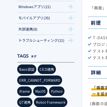
Windowsアプリ
(21)
「画面」
モバイルアプリ
(35)
前提
外部連携
(8)
T-DA
トラブルシューティング
(21)
プロジ
テスト
タグ
テスト
Basic認証
CICD連携
詳細
ERR_CANNOT_FORWARD
「画面
iframe
MacOS
Python
ーを追
QT連携
Robot Framework
(画面の