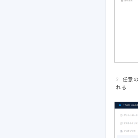
2. 任
れる