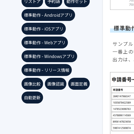
リストア
予約語
動作セット
標準動作 - Androidアプリ
標準動
標準動作 - iOSアプリ
標準動作 - Webアプリ
サンプル
一番上の
標準動作 - Windowsアプリ
出力は、5
標準動作 - リリース情報
画像比較
画像認識
画面定義
自動更新