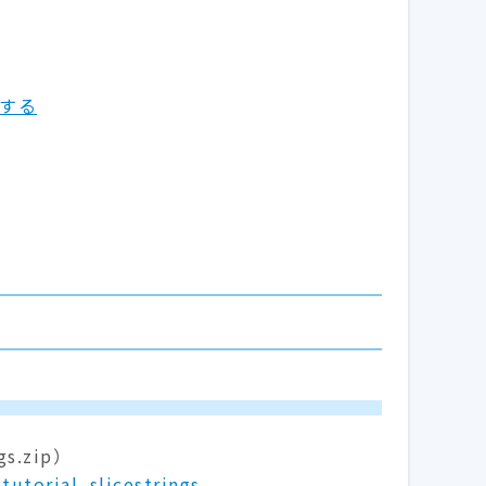
する
.zip）
tutorial_slicestrings