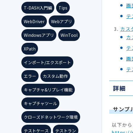
画
T-DASH入門編
Tips
テ
WebDriver
Webアプリ
カス
Windowsアプリ
WinTool
カ
テ
XPath
画
インポート/エクスポート
テ
エラー
カスタム動作
詳細
キャプチャ&リプレイ機能
キャプチャツール
サンプ
クローズドネットワーク環境
以下からフ
テストケース
テストラン
https:/