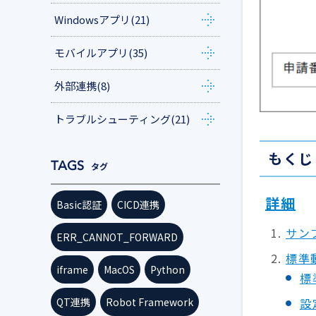
Windowsアプリ
(21)
モバイルアプリ
(35)
外部連携
(8)
トラブルシューティング
(21)
もくじ
タグ
詳細
Basic認証
CICD連携
サン
ERR_CANNOT_FORWARD
標準
iframe
MacOS
Python
標
設
QT連携
Robot Framework