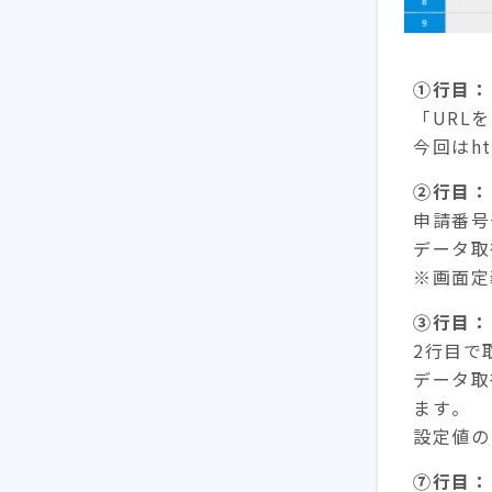
①行目：
「URL
今回はh
②行目：
申請番号
データ取
※画面定
③行目：
2行目で
データ取
ます。
設定値の「
⑦行目：