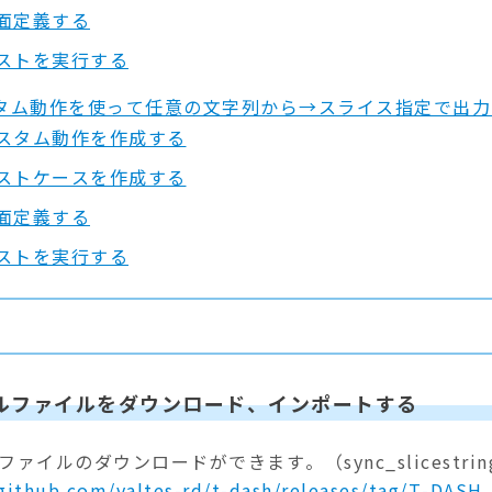
面定義する
ストを実行する
タム動作を使って任意の文字列から→スライス指定で出力
スタム動作を作成する
ストケースを作成する
面定義する
ストを実行する
ルファイルをダウンロード、インポートする
ァイルのダウンロードができます。（sync_slicestrings
/github.com/valtes-rd/t-dash/releases/tag/T-DASH_