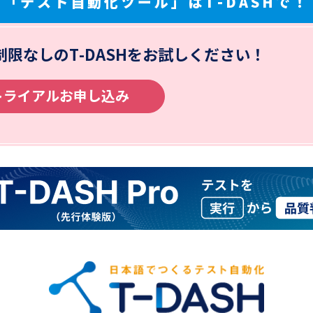
「テスト自動化ツール」はT-DASHで！
制限なしの
T-DASHをお試しください！
トライアルお申し込み