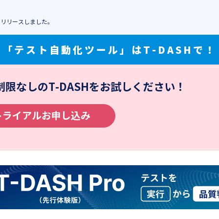
.000をリリースしました。
「テスト自動化ツール」はT-DASHで！
制限なしの
T-DASHをお試しください！
トライアルお申し込み