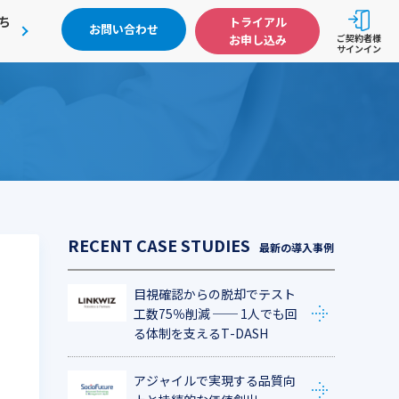
ち
トライアル
お問い合わせ
お申し込み
ご契約者様
サインイン
最新の導入事例
目視確認からの脱却でテスト
工数75％削減 ── 1人でも回
る体制を支えるT-DASH
アジャイルで実現する品質向