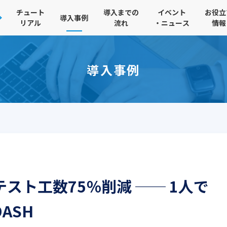
チュート
導入までの
イベント
お役立
導入事例
リアル
流れ
・ニュース
情報
導入事例
スト工数75％削減 ── 1人で
ASH