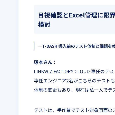
目視確認と
Excel
管理に限
検討
—T-DASH
導入前のテスト体制と課題を
塚本さん：
LINKWIZ FACTORY CLOUD
専任のテス
専任エンジニア
2
名がこちらのテストも
体制の変更もあり、現在は私一人でテ
テストは、手作業でテスト対象画面の