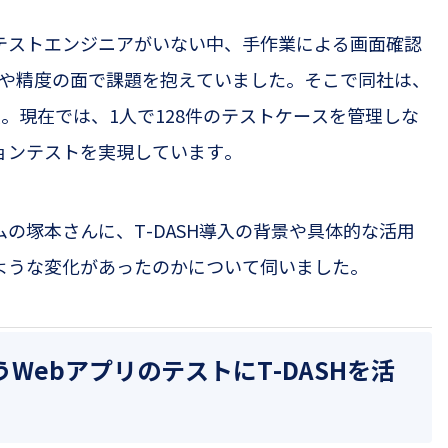
テストエンジニアがいない中、手作業による画面確認
や精度の面で課題を抱えていました。そこで同社は、
入。現在では、
1
人で
128
件のテストケースを管理しな
ョンテストを実現しています。
ムの塚本さんに、
T-DASH
導入の背景や具体的な活用
ような変化があったのかについて伺いました。
う
Web
アプリのテストに
T-DASH
を活