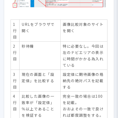
1
URLをブラウザで
画像比較対象のサイト
行
開く
を開く
目
2
秒待機
特に必要なし。今回は
行
左のナビエリアの表示
目
に時間がかかる為入れ
ている
3
現在の画面と「設
設定値に期待画像の格
行
定値」を比較する
納先の絶対パスを記載
目
する
4
比較した画像の一
完全一致の場合は100
行
致率が「設定値」
を記載。
目
％以上であること
おおよその一致で良け
を検証する
れば都度調整をする。