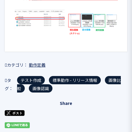
カテゴリ
動作定義
タ
テスト作成
標準動作 - リリース情報
画像比
グ
較
画像認識
Share