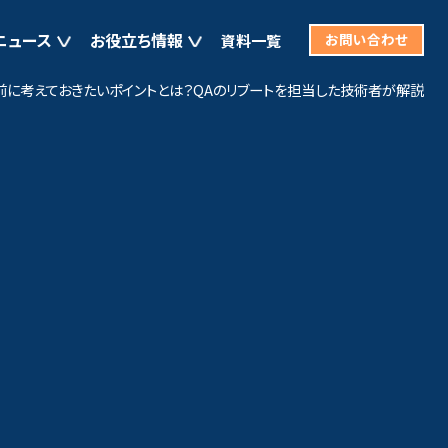
ニュース
お役立ち情報
資料一覧
お問い合わせ
前に考えておきたいポイントとは？QAのリブートを担当した技術者が解説
非機能要求／セキュリティ
Tracker
わせ
企業向け講座 カスタムセミナー
見積もりを依頼
脆弱性診断（Web／モバイル／IoT）
ョン QuintSpect
パフォーマンステスト
ウェブアクセシビリティ検証
ペネトレーションテストサービス
PrimeWAF
サイバー攻撃自動診断