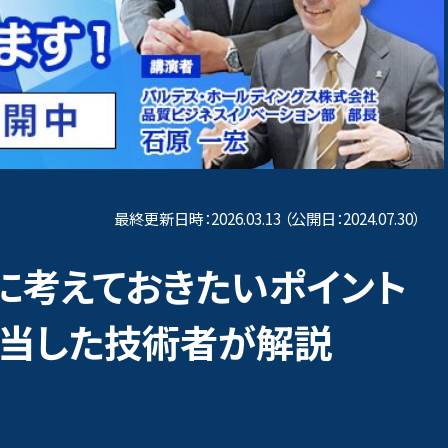
DX支援
AIプロダクト品質向上支援
ング
ローコード開発品質向上支援
MO）
上げ支援
テスト自動化
クション
最終更新日時：2026.03.13 （公開日：2024.07.30）
ベイ
テスト自動化支援
に考えておきたいポイント
担当した技術者が解説