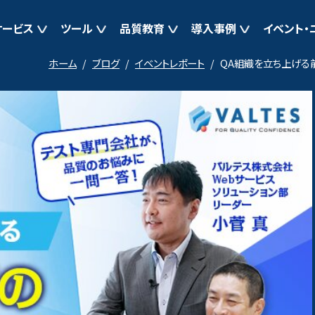
サービス
ツール
品質教育
導入事例
イベント・
ホーム
ブログ
イベントレポート
QA組織を立ち上げる
ト支援
マイグレーションテスト支援
よくある質問
テスト自動化T-DASH
開催中の講座 テーマ別セミナー
ブログ
導入事例一覧
テスト管理Quality
お知らせ
お問い合
計支援
マイグレーション品質向上支援
AIテスト設計 TestScape
品質学習プラットフォーム バルデミー
AI仕様書インスペクシ
イベント・ニュース一覧
導入事例
PerfecTwin（現新比較ツール）
スト（多端末試験）
オフショアテスト
アジャイル開発テスト支援
JSTQB取得支援 e-ラーニング
支援
アジャイル開発テスト支援
支援