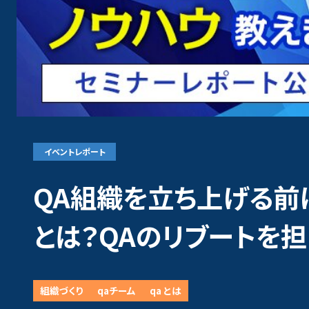
品質コンサルティ
品質管理支援（Q
QAチーム立ち
仕様書インスペ
イベントレポート
クオリティサー
QA組織を立ち上げる前
とは？QAのリブートを
組織づくり
qaチーム
qa とは