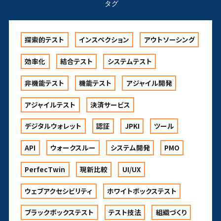
タグ
探索的テスト
インスペクション
アウトソーシング
効率化
結合テスト
システムテスト
非機能テスト
機能テスト
アジャイル開発
アジャイルテスト
決済サービス
デジタルウォレット
認証
JPKI
ツール
API
ウォークスルー
システム開発
PMO
PerfecTwin
現新比較
UI/UX
ウェブアクセシビリティ
ホワイトボックステスト
ブラックボックステスト
テスト技法
組織づくり