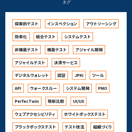
タグ
探索的テスト
インスペクション
アウトソーシング
効率化
結合テスト
システムテスト
非機能テスト
機能テスト
アジャイル開発
アジャイルテスト
決済サービス
デジタルウォレット
認証
JPKI
ツール
API
ウォークスルー
システム開発
PMO
PerfecTwin
現新比較
UI/UX
ウェブアクセシビリティ
ホワイトボックステスト
ブラックボックステスト
テスト技法
組織づくり