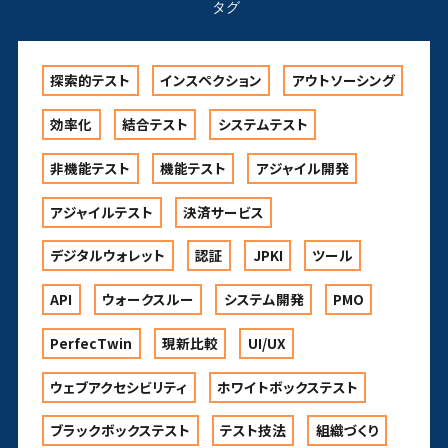
タグ
探索的テスト
インスペクション
アウトソーシング
効率化
結合テスト
システムテスト
非機能テスト
機能テスト
アジャイル開発
アジャイルテスト
決済サービス
デジタルウォレット
認証
JPKI
ツール
API
ウォークスルー
システム開発
PMO
PerfecTwin
現新比較
UI/UX
ウェブアクセシビリティ
ホワイトボックステスト
ブラックボックステスト
テスト技法
組織づくり