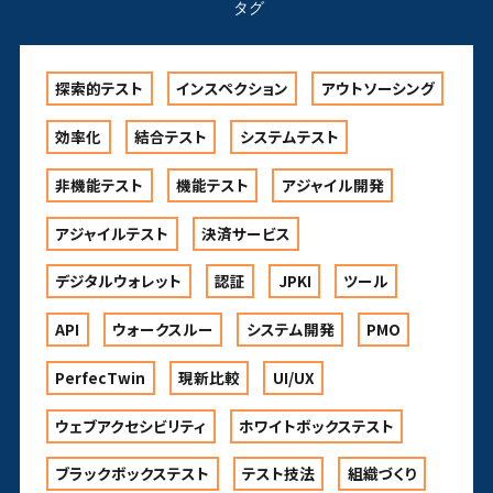
タグ
探索的テスト
インスペクション
アウトソーシング
効率化
結合テスト
システムテスト
非機能テスト
機能テスト
アジャイル開発
アジャイルテスト
決済サービス
デジタルウォレット
認証
JPKI
ツール
API
ウォークスルー
システム開発
PMO
PerfecTwin
現新比較
UI/UX
ウェブアクセシビリティ
ホワイトボックステスト
ブラックボックステスト
テスト技法
組織づくり