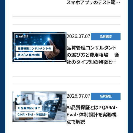
スマホアプリのテスト範囲
はどう定義するべき？
2026.07.07
品質保証
品質管理コンサルタント
の選び方と費用相場 会
社のタイプ別の特徴と依
頼のコツ
2026.07.07
品質保証
AI品質保証とは？QA4AI・
Eval・体制設計を実務視
点で解説