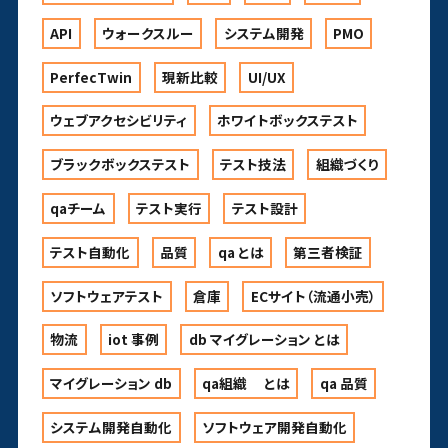
API
ウォークスルー
システム開発
PMO
PerfecTwin
現新比較
UI/UX
ウェブアクセシビリティ
ホワイトボックステスト
ブラックボックステスト
テスト技法
組織づくり
qaチーム
テスト実行
テスト設計
テスト自動化
品質
qa とは
第三者検証
ソフトウェアテスト
倉庫
ECサイト（流通小売）
物流
iot 事例
db マイグレーション とは
マイグレーション db
qa組織 とは
qa 品質
システム開発自動化
ソフトウェア開発自動化