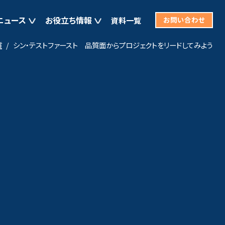
ニュース
お役立ち情報
資料一覧
お問い合わせ
質
シン・テストファースト 品質面からプロジェクトをリードしてみよう
非機能要求／セキュリティ
Tracker
わせ
企業向け講座 カスタムセミナー
見積もりを依頼
脆弱性診断（Web／モバイル／IoT）
ョン QuintSpect
パフォーマンステスト
ウェブアクセシビリティ検証
ペネトレーションテストサービス
PrimeWAF
サイバー攻撃自動診断