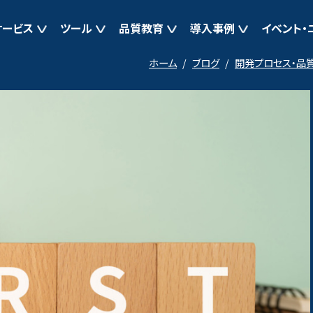
サービス
ツール
品質教育
導入事例
イベント・
ホーム
ブログ
開発プロセス・品
ト支援
マイグレーションテスト支援
よくある質問
テスト自動化T-DASH
開催中の講座 テーマ別セミナー
ブログ
導入事例一覧
テスト管理Quality
お知らせ
お問い合
計支援
マイグレーション品質向上支援
AIテスト設計 TestScape
品質学習プラットフォーム バルデミー
AI仕様書インスペクシ
イベント・ニュース一覧
導入事例
PerfecTwin（現新比較ツール）
スト（多端末試験）
オフショアテスト
アジャイル開発テスト支援
JSTQB取得支援 e-ラーニング
支援
アジャイル開発テスト支援
支援