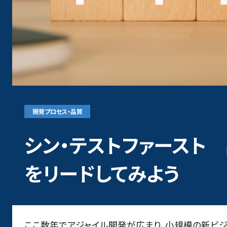
品質コンサルティ
品質管理支援（Q
QAチーム立ち
仕様書インスペ
開発プロセス・品質
クオリティサー
シン・テストファースト
をリードしてみよう
ここ数年で
アジャイル
開発が広まり、小規模の新ビ