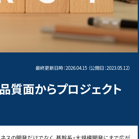
DX支援
AIプロダクト品質向上支援
ング
ローコード開発品質向上支援
MO）
上げ支援
テスト自動化
クション
最終更新日時：2026.04.15 （公開日：2023.05.12）
ベイ
テスト自動化支援
 品質面からプロジェクト
ジネスの開発だけでなく、基幹系・大規模開発にまで広が