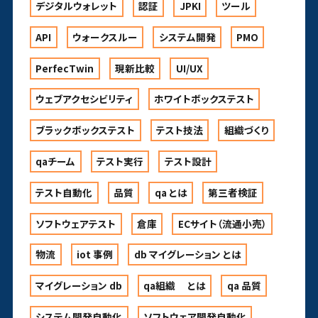
デジタルウォレット
認証
JPKI
ツール
API
ウォークスルー
システム開発
PMO
PerfecTwin
現新比較
UI/UX
ウェブアクセシビリティ
ホワイトボックステスト
ブラックボックステスト
テスト技法
組織づくり
qaチーム
テスト実行
テスト設計
テスト自動化
品質
qa とは
第三者検証
ソフトウェアテスト
倉庫
ECサイト（流通小売）
物流
iot 事例
db マイグレーション とは
マイグレーション db
qa組織 とは
qa 品質
システム開発自動化
ソフトウェア開発自動化