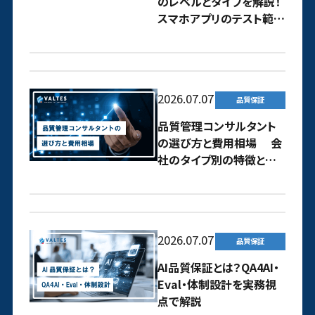
のレベルとタイプを解説！
スマホアプリのテスト範囲
はどう定義するべき？
2026.07.07
品質保証
品質管理コンサルタント
の選び方と費用相場 会
社のタイプ別の特徴と依
頼のコツ
2026.07.07
品質保証
AI品質保証とは？QA4AI・
Eval・体制設計を実務視
点で解説